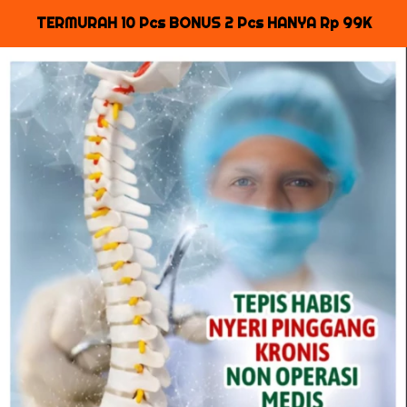
TERMURAH 10 Pcs BONUS 2 Pcs HANYA Rp 99K