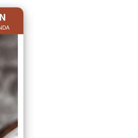
AN
NDA